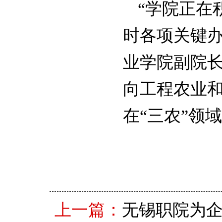
“学院正在
时各项关键办
业学院副院
向工程农业
在“三农”领
上一篇：
无锡职院为