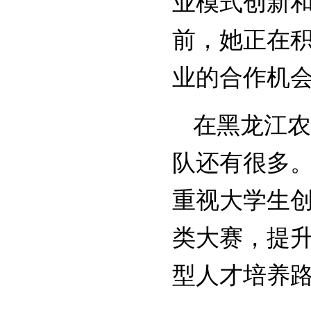
业模式创新
前，她正在
业的合作机
在黑龙江农
队还有很多
重视大学生
类大赛，提
型人才培养