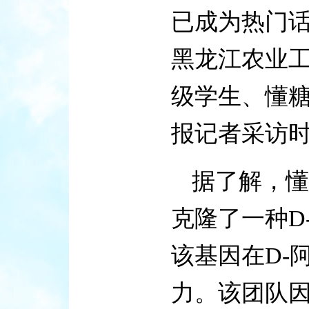
已成为热门话
黑龙江农业工
级学生、懂
报记者采访
据了解，懂
克隆了一种D
该基因在D-
力。该团队