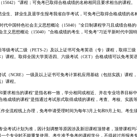
法治（15042）”课程；可免考已取得合格成绩的名称相同且要求相当的课程。
结业生、肄业生及退学生报考我省自学考试，可免考已取得合格成绩的名
时代中国特色社会主义思想概论（15040）”全日制课程学习且成绩合格
会主义思想概论（15040）”合格成绩的考生，可免考“习近平新时代中国
等级考试二级（PETS-2）及以上证书可免考英语（专）课程，取得三级（
本）课程。取得全国大学英语四、六级考试（CET）合格成绩可以免考英
考试（NCRE）一级及以上证书可免考计算机应用基础（包括实践）课程
践）课程。
称和要求相当的课程”是指名称一致，学分相同或相近、并在专业培养目标
得合格成绩的课程”是指通过考试形式取得成绩的课程，考查、考核、实践
工作全流程线上办理，免考申请受理时间为每年3月上旬和9月上旬。考生
行专业考试计划为准，因计划调整等原因涉及新旧课程顶替者，顶替课程均
另一个专业时不能重复使用。考生准予免考的课程学分，不得超过所报考